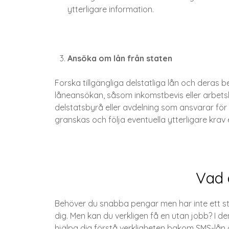
ytterligare information.
Ansöka om lån från staten
Forska tillgängliga delstatliga lån och deras
låneansökan, såsom inkomstbevis eller arbetslö
delstatsbyrå eller avdelning som ansvarar för
granskas och följa eventuella ytterligare krav 
Vad 
Behöver du snabba pengar men har inte ett sta
dig. Men kan du verkligen få en utan jobb? I de
hjälpa dig förstå verkligheten bakom SMS-lån 