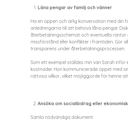
Låna pengar av familj och vänner
Ha en öppen och ärlig konversation med din f
anledningarna till att behöva låna pengar. Dis
återbetalningsschemat och eventuella räntor ell
missförstånd eller konflikter i framtiden. Gör al
transparens under återbetalningsprocessen.
Som ett exempel ställdes min vän Sarah infö
kostnader. Hon kommunicerade öppet med sin 
rättvisa villkor, vilket möjliggjorde för henne a
Ansöka om socialbidrag eller ekonomisk
Samla nödvändiga dokument: