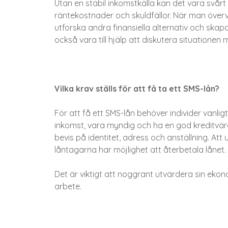
Utan en stabil inkomstkälla kan det vara svårt att
räntekostnader och skuldfällor. När man över
utforska andra finansiella alternativ och skapa
också vara till hjälp att diskutera situatione
Vilka krav ställs för att få ta ett SMS-lån?
För att få ett SMS-lån behöver individer vanlig
inkomst, vara myndig och ha en god kreditvär
bevis på identitet, adress och anställning. Att u
låntagarna har möjlighet att återbetala lånet.
Det är viktigt att noggrant utvärdera sin eko
arbete.