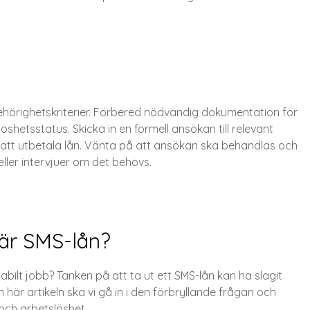
 behörighetskriterier. Förbered nödvändig dokumentation för
shetsstatus. Skicka in en formell ansökan till relevant
 att utbetala lån. Vänta på att ansökan ska behandlas och
eller intervjuer om det behövs.
är SMS-lån?
bilt jobb? Tanken på att ta ut ett SMS-lån kan ha slagit
n här artikeln ska vi gå in i den förbryllande frågan och
och arbetslöshet.