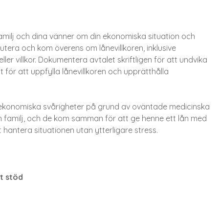
amilj och dina vänner om din ekonomiska situation och
kutera och kom överens om lånevillkoren, inklusive
er villkor. Dokumentera avtalet skriftligen för att undvika
lt för att uppfylla lånevillkoren och upprätthålla
r ekonomiska svårigheter på grund av oväntade medicinska
familj, och de kom samman för att ge henne ett lån med
tt hantera situationen utan ytterligare stress.
t stöd