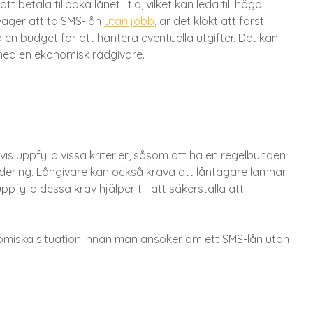
 betala tillbaka lånet i tid, vilket kan leda till höga
väger att ta SMS-lån
utan jobb
, är det klokt att först
 en budget för att hantera eventuella utgifter. Det kan
n med en ekonomisk rådgivare.
tvis uppfylla vissa kriterier, såsom att ha en regelbunden
dering. Långivare kan också kräva att låntagare lämnar
ppfylla dessa krav hjälper till att säkerställa att
nomiska situation innan man ansöker om ett SMS-lån utan