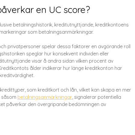
 påverkar en UC score?
usive betalningshistorik, kreditutnyttjande, kreditkontoens
 markeringar som betalningsanmärkningar.
och privatpersoner spelar dessa faktorer en avgörande roll
gshistoriken speglar hur konsekvent individen eller
itutnyttjande visar å andra sidan vilken procent av
Kreditkontots ålder indikerar hur länge kreditkonton har
kreditvärdighet.
ka kredittyper, som kreditkort och lån, vilket kan skapa en mer
r, såsom
betalningsanmärkningar
, signalerar potentiella
ilket påverkar den övergripande bedömningen av