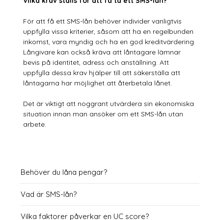
Vilka krav ställs för att få ta ett SMS-lån?
För att få ett SMS-lån behöver individer vanligtvis
uppfylla vissa kriterier, såsom att ha en regelbunden
inkomst, vara myndig och ha en god kreditvärdering.
Långivare kan också kräva att låntagare lämnar
bevis på identitet, adress och anställning. Att
uppfylla dessa krav hjälper till att säkerställa att
låntagarna har möjlighet att återbetala lånet.
Det är viktigt att noggrant utvärdera sin ekonomiska
situation innan man ansöker om ett SMS-lån utan
arbete.
Behöver du låna pengar?
Vad är SMS-lån?
Vilka faktorer påverkar en UC score?