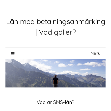
Skip
to
content
Lån med betalningsanmärking
| Vad gäller?
Menu
Vad är SMS-lån?